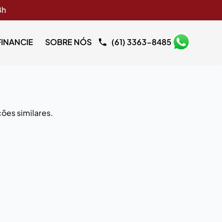
8h
FINANCIE
SOBRE NÓS
(61) 3363-8485
ões similares.