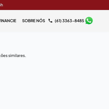
8h
FINANCIE
SOBRE NÓS
(61) 3363-8485
ões similares.