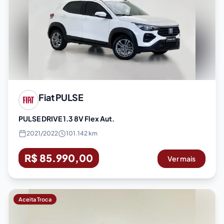
Fiat
PULSE
PULSE DRIVE 1.3 8V Flex Aut.
2021
/
2022
101.142 km
R$ 85.990,00
Ver mais
Aceita Troca