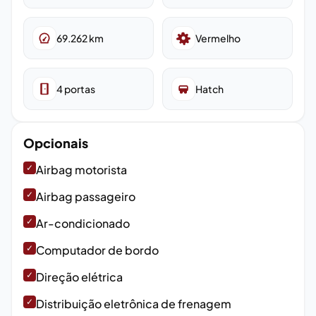
69.262
km
Vermelho
4
portas
Hatch
Opcionais
✓
Airbag motorista
✓
Airbag passageiro
✓
Ar-condicionado
✓
Computador de bordo
✓
Direção elétrica
✓
Distribuição eletrônica de frenagem