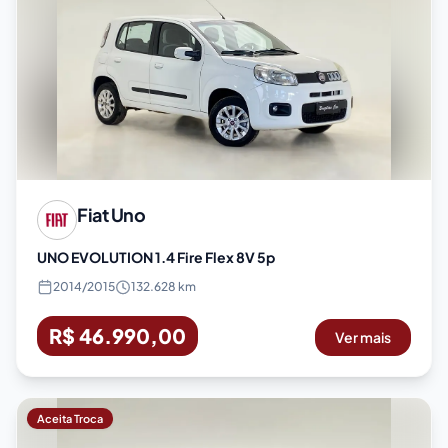
Fiat
Uno
UNO EVOLUTION 1.4 Fire Flex 8V 5p
2014
/
2015
132.628 km
R$ 46.990,00
Ver mais
Aceita Troca