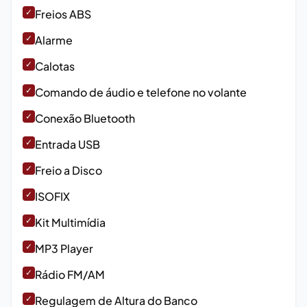
✓
Freios ABS
✓
Alarme
✓
Calotas
✓
Comando de áudio e telefone no volante
✓
Conexão Bluetooth
✓
Entrada USB
✓
Freio a Disco
✓
ISOFIX
✓
Kit Multimídia
✓
MP3 Player
✓
Rádio FM/AM
✓
Regulagem de Altura do Banco