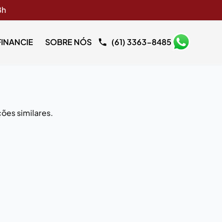
8h
FINANCIE
SOBRE NÓS
(61) 3363-8485
ões similares.