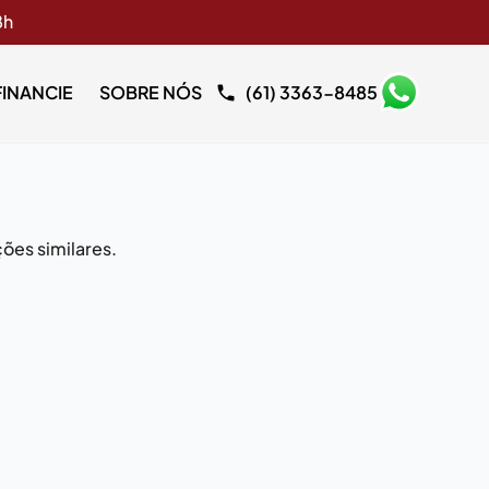
8h
FINANCIE
SOBRE NÓS
(61) 3363-8485
ões similares.