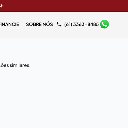
8h
FINANCIE
SOBRE NÓS
(61) 3363-8485
ões similares.