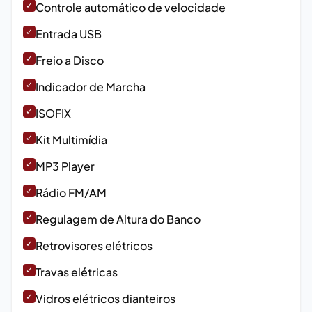
✓
Controle automático de velocidade
✓
Entrada USB
✓
Freio a Disco
✓
Indicador de Marcha
✓
ISOFIX
✓
Kit Multimídia
✓
MP3 Player
✓
Rádio FM/AM
✓
Regulagem de Altura do Banco
✓
Retrovisores elétricos
✓
Travas elétricas
✓
Vidros elétricos dianteiros