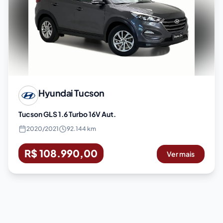
Hyundai
Tucson
Tucson GLS 1.6 Turbo 16V Aut.
2020
/
2021
92.144 km
R$ 108.990,00
Ver mais