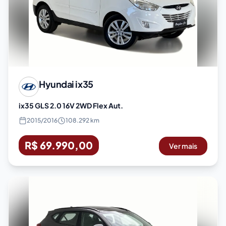
Hyundai
ix35
ix35 GLS 2.0 16V 2WD Flex Aut.
2015
/
2016
108.292 km
R$ 69.990,00
Ver mais