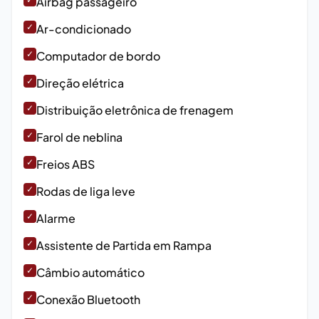
Airbag passageiro
✓
Ar-condicionado
✓
Computador de bordo
✓
Direção elétrica
✓
Distribuição eletrônica de frenagem
✓
Farol de neblina
✓
Freios ABS
✓
Rodas de liga leve
✓
Alarme
✓
Assistente de Partida em Rampa
✓
Câmbio automático
✓
Conexão Bluetooth