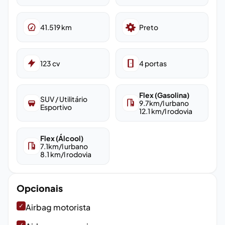
41.519
km
Preto
123
cv
4
portas
Flex (Gasolina)
SUV / Utilitário
9.7
km/l urbano
Esportivo
12.1
km/l rodovia
Flex (Álcool)
7.1
km/l urbano
8.1
km/l rodovia
Opcionais
✓
Airbag motorista
✓