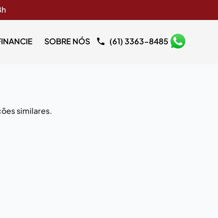
8h
FINANCIE
SOBRE NÓS
(61) 3363-8485
ões similares.