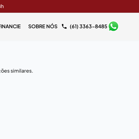
8h
FINANCIE
SOBRE NÓS
(61) 3363-8485
ões similares.