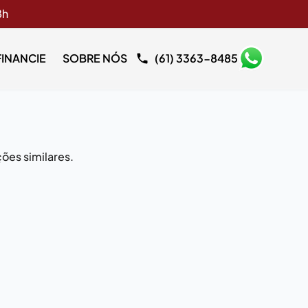
8h
FINANCIE
SOBRE NÓS
(61) 3363-8485
ões similares.