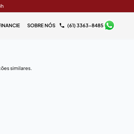
8h
FINANCIE
SOBRE NÓS
(61) 3363-8485
ões similares.