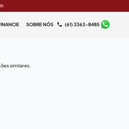
8h
FINANCIE
SOBRE NÓS
(61) 3363-8485
ões similares.