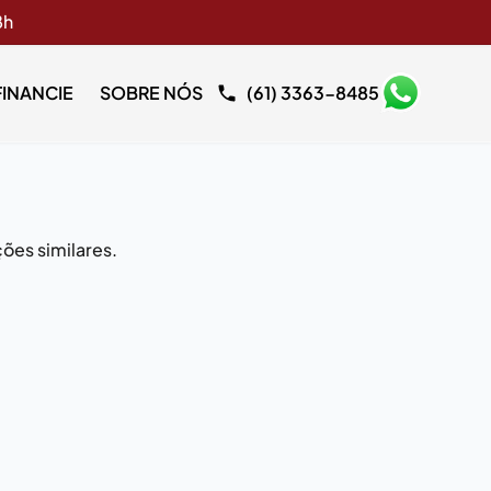
8h
FINANCIE
SOBRE NÓS
(61) 3363-8485
ões similares.