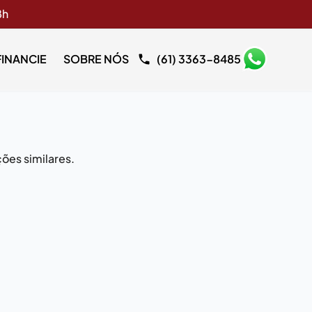
8h
FINANCIE
SOBRE NÓS
(61) 3363-8485
ões similares.