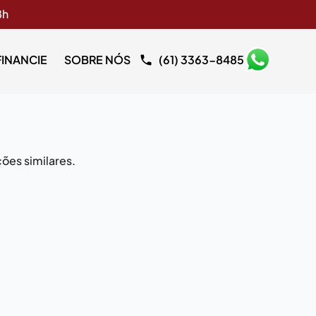
8h
FINANCIE
SOBRE NÓS
(61) 3363-8485
ões similares.