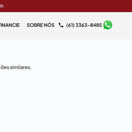
8h
FINANCIE
SOBRE NÓS
(61) 3363-8485
ões similares.