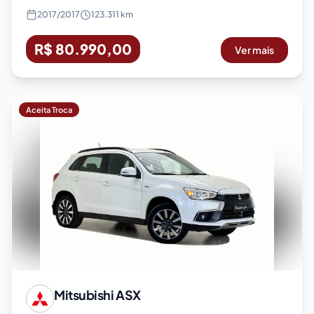
2017
/
2017
123.311 km
R$ 80.990,00
Ver mais
Aceita Troca
Mitsubishi
ASX