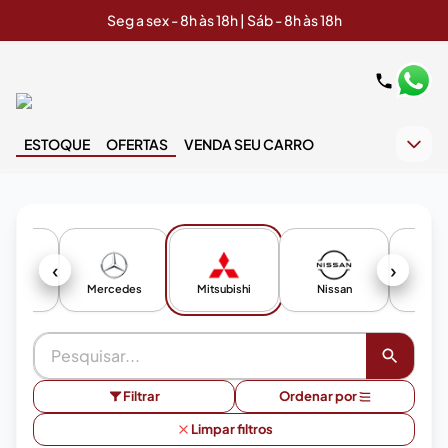
Seg a sex - 8h às 18h | Sáb - 8h às 18h
ESTOQUE
OFERTAS
VENDA SEU CARRO
‹
›
MG
Mercedes
Mitsubishi
Nissan
Peug
Filtrar
Ordenar por
Limpar filtros