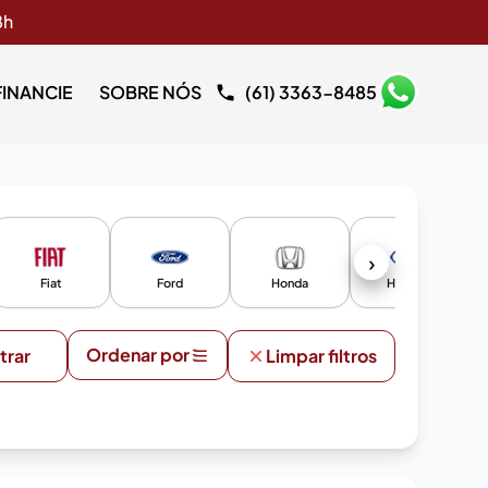
8h
FINANCIE
SOBRE NÓS
(61) 3363-8485
›
Fiat
Ford
Honda
Hyundai
Ordenar por
ltrar
Limpar filtros