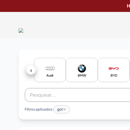
H
‹
Audi
BMW
BYD
Filtros aplicados:
gol