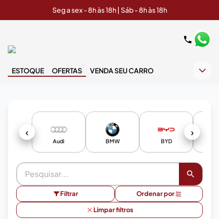
Seg a sex - 8h às 18h | Sáb - 8h às 18h
ESTOQUE
OFERTAS
VENDA SEU CARRO
‹
›
Audi
BMW
BYD
Caoa
Filtrar
Ordenar por
Limpar filtros