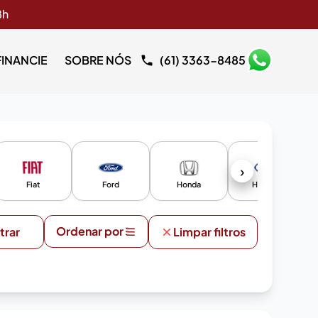
8h
FINANCIE
SOBRE NÓS
(61) 3363-8485
›
Fiat
Ford
Honda
Hyundai
Ordenar por
ltrar
Limpar filtros