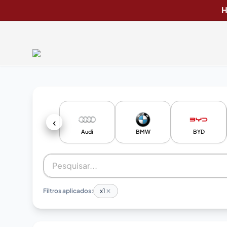
H
‹
Audi
BMW
BYD
Filtros aplicados:
x1