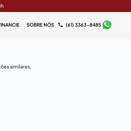
8h
FINANCIE
SOBRE NÓS
(61) 3363-8485
ões similares.