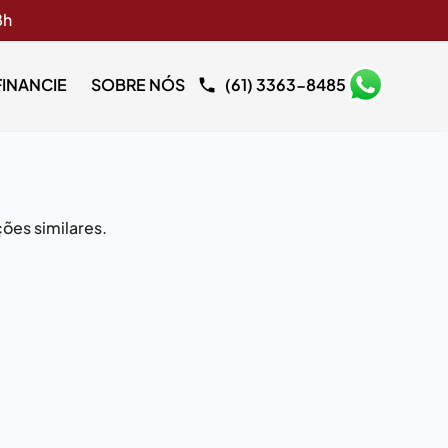
8h
FINANCIE
SOBRE NÓS
(61) 3363-8485
ões similares.