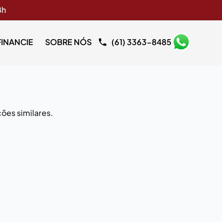
8h
FINANCIE
SOBRE NÓS
(61) 3363-8485
ões similares.