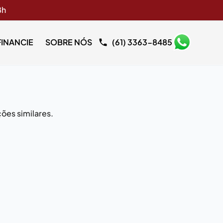
8h
FINANCIE
SOBRE NÓS
(61) 3363-8485
ões similares.