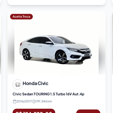
Aceita Troca
Honda
Civic
Civic Sedan TOURING 1.5 Turbo 16V Aut.4p
2016
/
2017
191.546 km