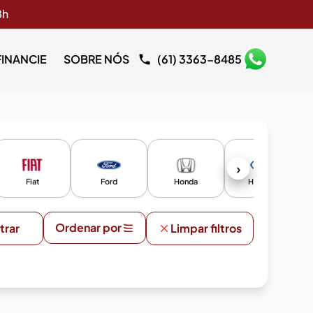
8h
FINANCIE
SOBRE NÓS
(61) 3363-8485
›
Fiat
Ford
Honda
Hyundai
Ordenar por
ltrar
Limpar filtros