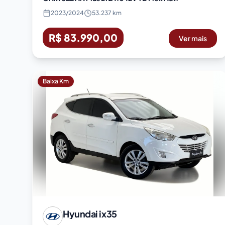
2023
/
2024
53.237 km
R$ 83.990,00
Ver mais
Baixa Km
Hyundai
ix35