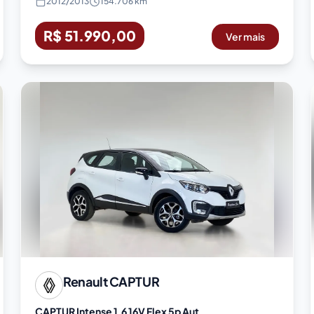
2012
/
2013
154.706 km
R$ 51.990,00
Ver mais
Renault
CAPTUR
CAPTUR Intense 1.6 16V Flex 5p Aut.