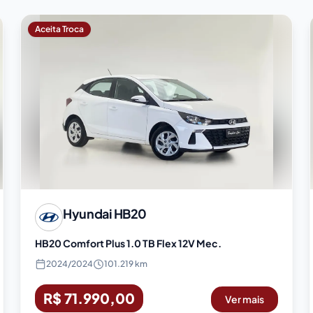
Aceita Troca
Hyundai
HB20
HB20 Comfort Plus 1.0 TB Flex 12V Mec.
2024
/
2024
101.219 km
R$ 71.990,00
Ver mais