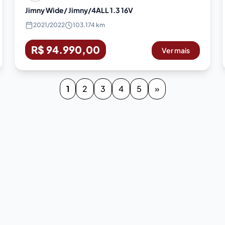
Jimny Wide/ Jimny/4ALL 1.3 16V
2021
/
2022
103.174 km
R$ 94.990,00
Ver mais
1
2
3
4
5
»