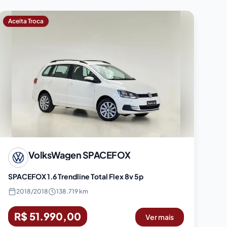
Aceita Troca
VolksWagen
SPACEFOX
SPACEFOX 1.6 Trendline Total Flex 8v 5p
2018
/
2018
138.719 km
R$ 51.990,00
Ver mais