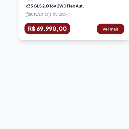
ix35 GLS 2.0 16V 2WD Flex Aut.
2015
/
2016
108.292 km
R$ 69.990,00
Ver mais