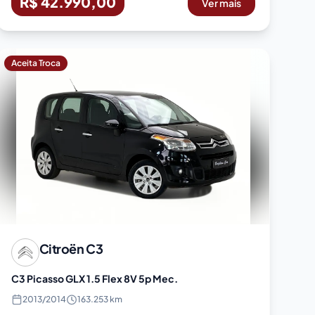
R$ 42.990,00
Ver mais
Aceita Troca
Citroën
C3
C3 Picasso GLX 1.5 Flex 8V 5p Mec.
2013
/
2014
163.253 km