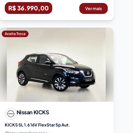
R$ 36.990,00
Ver mais
Aceita Troca
Nissan
KICKS
KICKS SL 1.6 16V FlexStar 5p Aut.