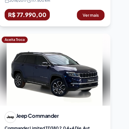
2016
/
2017
117.500 km
R$ 77.990,00
Ver mais
Aceita Troca
Jeep
Commander
Commander Limited TD380 2.0 4x4 Die.Aut.