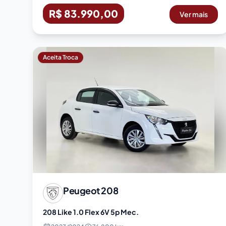
R$ 83.990,00
Ver mais
Aceita Troca
Peugeot
208
208 Like 1.0 Flex 6V 5p Mec.