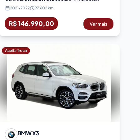
2021
/
2022
97.602 km
R$ 146.990,00
Ver mais
Aceita Troca
BMW
X3