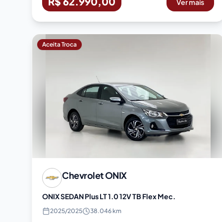
R$ 62.990,00
Ver mais
Aceita Troca
Chevrolet
ONIX
ONIX SEDAN Plus LT 1.0 12V TB Flex Mec.
2025
/
2025
38.046 km