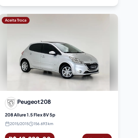
Aceita Troca
Peugeot
208
208 Allure 1.5 Flex 8V 5p
2015
/
2015
156.693 km