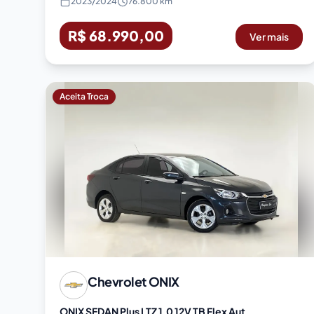
2023
/
2024
76.800 km
R$ 68.990,00
Ver mais
Aceita Troca
Chevrolet
ONIX
ONIX SEDAN Plus LTZ 1.0 12V TB Flex Aut.