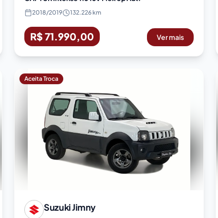
2018
/
2019
132.226 km
R$ 71.990,00
Ver mais
Aceita Troca
Suzuki
Jimny