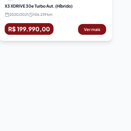
X3 XDRIVE 30e Turbo Aut. (Híbrido)
2020
/
2021
106.239 km
R$ 199.990,00
Ver mais