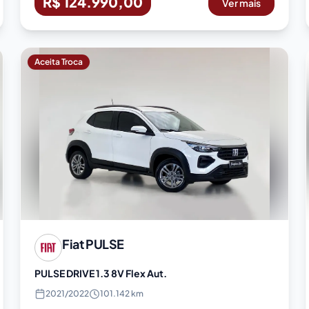
R$ 124.990,00
Ver mais
Aceita Troca
Fiat
PULSE
PULSE DRIVE 1.3 8V Flex Aut.
2021
/
2022
101.142 km