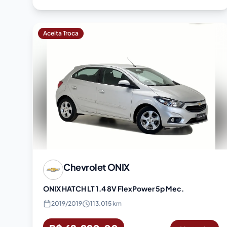
Aceita Troca
Chevrolet
ONIX
ONIX HATCH LT 1.4 8V FlexPower 5p Mec.
2019
/
2019
113.015 km